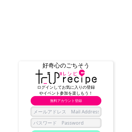
好奇心のごちそう
ログインしてお気に入りの登録
やイベント参加を楽しもう！
無料アカウント登録
このページは存在しません。
他のページを検索してみましょう。