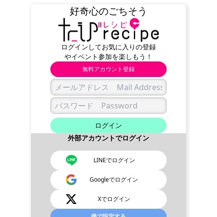
どの行為を行うことはできません。
好奇心のごちそう
2. 商標について
ログインしてお気に入りの登録
本ウェブサイトで使用されている商標・ロゴマーク・商号
やイベント参加を楽しもう！
は、当社の登録商標または商標です。商標法またはその他
無料アカウント登録
の法律により認められている場合を除き、当社の事前の承
諾なしに、これらを使用等することはできません。
3. 免責事項
当社は、本ウェブサイトに掲載されている内容について、
ログイン
その正確性、有用性、確実性について保証するものではな
外部アカウントでログイン
く、一切の責任を負わないものといたします。 当社は、予
告なしに、本ウェブサイトの運営を中断または中止、掲載
LINEでログイン
内容を修正、変更、削除する場合がありますが、それらに
Googleでログイン
よって生じるいかなる損害についても一切責任を負いませ
ん。また本ウェブサイトのご利用によりお客様または第三
Xでログイン
者のハードウェアおよびソフトウェア上に生じた事故、デ
後で設定する
ータの毀損・滅失等の損害について一切責任を負いませ